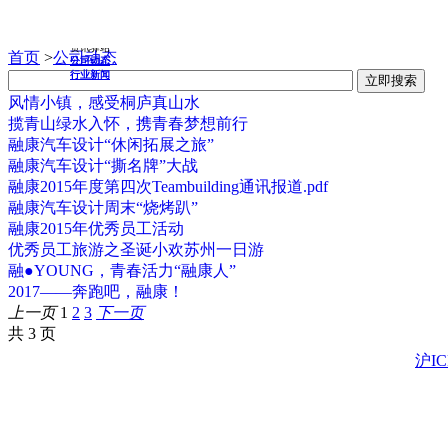
资讯驿站
首页
>
公司动态
公司动态
行业新闻
风情小镇，感受桐庐真山水
揽青山绿水入怀，携青春梦想前行
融康汽车设计“休闲拓展之旅”
融康汽车设计“撕名牌”大战
融康2015年度第四次Teambuilding通讯报道.pdf
融康汽车设计周末“烧烤趴”
融康2015年优秀员工活动
优秀员工旅游之圣诞小欢苏州一日游
融●YOUNG，青春活力“融康人”
2017——奔跑吧，融康！
上一页
1
2
3
下一页
共 3 页
沪IC